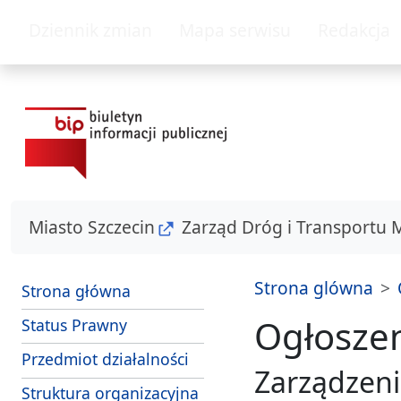
przejdź do głównego menu
przejdz do tresc
Dziennik zmian
Mapa serwisu
Redakcja
Miasto Szczecin
Zarząd Dróg i Transportu 
Strona glówna
Strona główna
Ogłosze
Status Prawny
Przedmiot działalności
Zarządzeni
Struktura organizacyjna