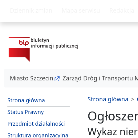
przejdź do głównego menu
przejdz do tresc
Dziennik zmian
Mapa serwisu
Redakcja
Miasto Szczecin
Zarząd Dróg i Transportu 
Strona glówna
Strona główna
Ogłosze
Status Prawny
Przedmiot działalności
Wykaz nie
Struktura organizacyjna