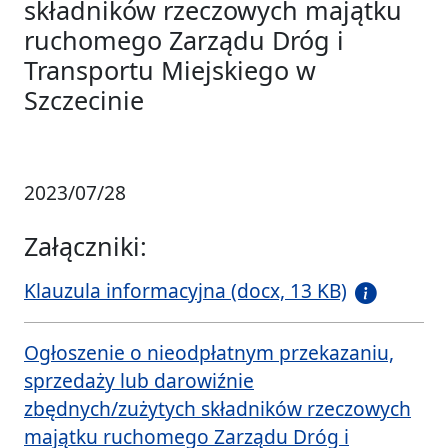
składników rzeczowych majątku
ruchomego Zarządu Dróg i
Transportu Miejskiego w
Szczecinie
2023/07/28
Załączniki:
Klauzula informacyjna (docx, 13 KB)
Ogłoszenie o nieodpłatnym przekazaniu,
sprzedaży lub darowiźnie
zbędnych/zużytych składników rzeczowych
majątku ruchomego Zarządu Dróg i